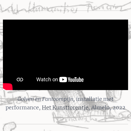
Golven en Fantoompijn,
installatie met
performance,
Het Kunsttorentje
, Almelo, 2022