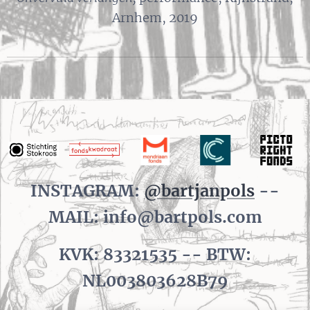
Arnhem, 2019
INSTAGRAM:
@bartjanpols
--
MAIL: info@bartpols.com
KVK: 83321535 -- BTW:
NL003803628B79